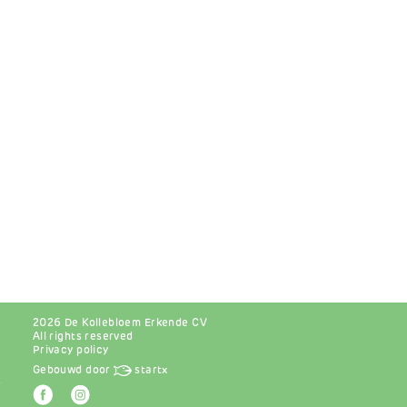
2026 De Kollebloem Erkende CV
All rights reserved
Privacy policy
Gebouwd door
startx
r
Afbeelding
Afbeelding