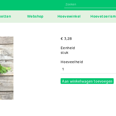
N
ketten
Webshop
Hoevewinkel
Hoevetoerism
IGATION
€ 3,28
Eenheid
stuk
Variaties
Hoeveelheid
Aan winkelwagen toevoegen