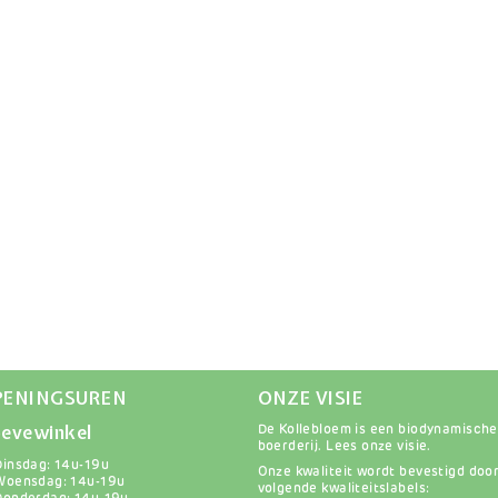
PENINGSUREN
ONZE VISIE
evewinkel
De Kollebloem is een biodynamische
boerderij.
Lees onze visie
.
Dinsdag: 14u-19u
Onze kwaliteit wordt bevestigd doo
Woensdag: 14u-19u
volgende kwaliteitslabels: