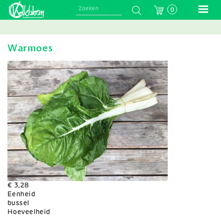
Skip
0
to
main
navigation
Warmoes
€ 3,28
Eenheid
bussel
Variaties
Hoeveelheid