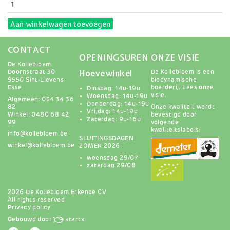
Aan winkelwagen toevoegen
CONTACT
OPENINGSUREN
ONZE VISIE
De Kollebloem
Hoevewinkel
Doornstraat 30
De Kollebloem is een
9550 Sint-Lievens-
biodynamische
Esse
boerderij.
Lees onze
Dinsdag: 14u-19u
visie
.
Woensdag: 14u-19u
Algemeen: 054 34 36
Donderdag: 14u-19u
82
Onze kwaliteit wordt
Vrijdag: 14u-19u
Winkel: 0480 68 42
bevestigd door
Zaterdag: 9u-16u
99
volgende
kwaliteitslabels:
info@kollebloem.be
SLUITINGSDAGEN
winkel@kollebloem.be
ZOMER 2026:
woensdag 29/07
zaterdag 29/08
2026 De Kollebloem Erkende CV
All rights reserved
Privacy policy
Gebouwd door
startx