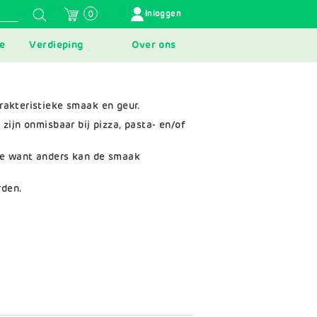
GEBRUIKERSMENU
Inloggen
0
e
Verdieping
Over ons
rakteristieke smaak en geur.
zijn onmisbaar bij pizza, pasta- en/of
te want anders kan de smaak
rden.