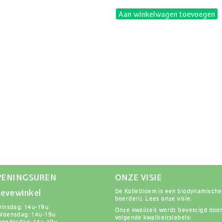
Aan winkelwagen toevoegen
PENINGSUREN
ONZE VISIE
evewinkel
De Kollebloem is een biodynamische
boerderij.
Lees onze visie
.
Dinsdag: 14u-19u
Onze kwaliteit wordt bevestigd doo
Woensdag: 14u-19u
volgende kwaliteitslabels: