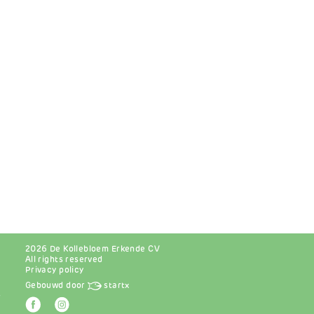
2026 De Kollebloem Erkende CV
All rights reserved
Privacy policy
Gebouwd door
startx
r
Afbeelding
Afbeelding