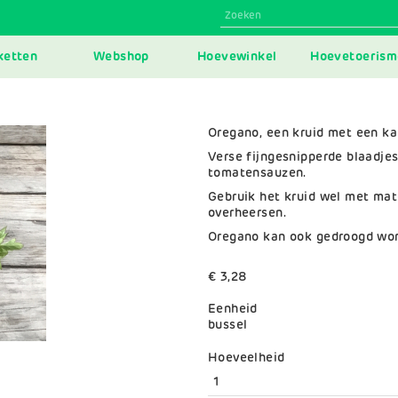
N
ketten
Webshop
Hoevewinkel
Hoevetoerism
IGATION
Oregano, een kruid met een ka
Verse fijngesnipperde blaadjes 
tomatensauzen.
Gebruik het kruid wel met ma
overheersen.
Oregano kan ook gedroogd wo
€ 3,28
Eenheid
bussel
Variaties
Hoeveelheid