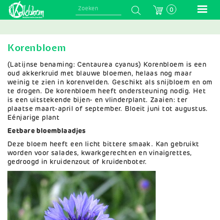
Skip
0
to
main
navigation
Korenbloem
(Latijnse benaming: Centaurea cyanus) Korenbloem is een
oud akkerkruid met blauwe bloemen, helaas nog maar
weinig te zien in korenvelden. Geschikt als snijbloem en om
te drogen. De korenbloem heeft ondersteuning nodig. Het
is een uitstekende bijen- en vlinderplant. Zaaien: ter
plaatse maart-april of september. Bloeit juni tot augustus.
Eénjarige plant
Eetbare bloemblaadjes
Deze bloem heeft een licht bittere smaak. Kan gebruikt
worden voor salades, kwarkgerechten en vinaigrettes,
gedroogd in kruidenzout of kruidenboter.