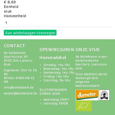
€ 8,69
Eenheid
stuk
Variaties
Hoeveelheid
Aan winkelwagen toevoegen
CONTACT
OPENINGSUREN
ONZE VISIE
De Kollebloem
Hoevewinkel
Doornstraat 30
De Kollebloem is een
9550 Sint-Lievens-
biodynamische
Esse
boerderij.
Lees onze
Dinsdag: 14u-19u
visie
.
Woensdag: 14u-19u
Algemeen: 054 34 36
Donderdag: 14u-19u
82
Onze kwaliteit wordt
Vrijdag: 14u-19u
Winkel: 0480 68 42
bevestigd door
Zaterdag: 9u-16u
99
volgende
kwaliteitslabels:
info@kollebloem.be
SLUITINGSDAGEN
winkel@kollebloem.be
ZOMER 2026:
woensdag 29/07
zaterdag 29/08