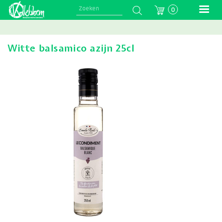
Skip
0
to
main
navigation
Witte balsamico azijn 25cl