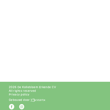
2026 De Kollebloem Erkende CV
All rights reserved
Privacy policy
Gebouwd door
startx
r
Afbeelding
Afbeelding