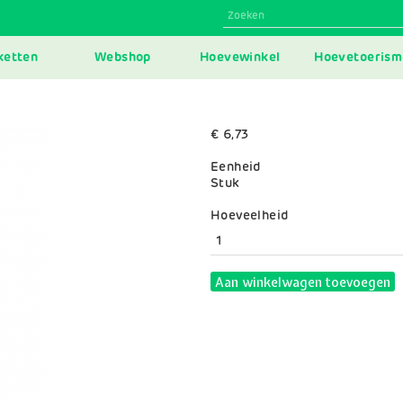
N
ketten
Webshop
Hoevewinkel
Hoevetoerism
IGATION
€ 6,73
Eenheid
Stuk
Variaties
Hoeveelheid
Aan winkelwagen toevoegen