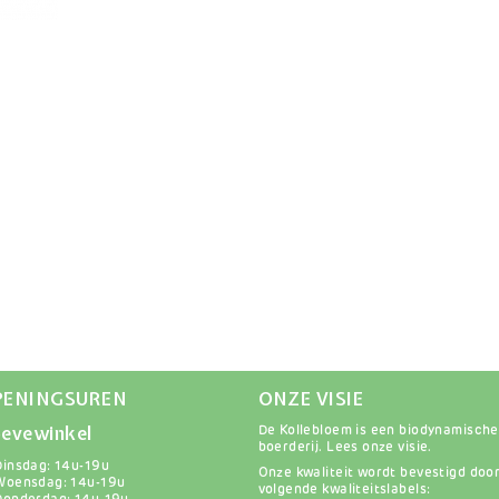
PENINGSUREN
ONZE VISIE
evewinkel
De Kollebloem is een biodynamische
boerderij.
Lees onze visie
.
Dinsdag: 14u-19u
Onze kwaliteit wordt bevestigd doo
Woensdag: 14u-19u
volgende kwaliteitslabels: